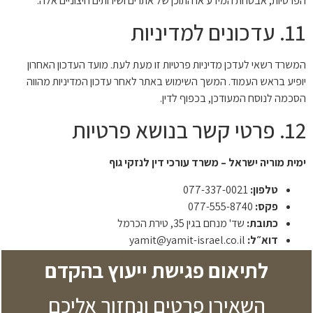
הפרטיות, אבטחת המידע או התוכן של אתרים ושירותים חיצוניים אלה.
11. עדכונים למדיניות
המשרד רשאי לעדכן מדיניות פרטיות זו מעת לעת. מועד העדכון האחרון
יופיע בראש העמוד. המשך השימוש באתר לאחר עדכון המדיניות מהווה
הסכמה לנוסח המעודכן, בכפוף לדין.
12. פרטי קשר בנושא פרטיות
ימית מוריה ישראל – משרד עורכי דין לנזקי גוף
טלפון:
077-337-0021
פקס:
077-555-8740
כתובת:
שד' מנחם בגין 35, טירת הכרמל
דוא״ל:
yamit@yamit-israel.co.il
לתיאום פגישת ייעוץ בהקדם
השאירו פרטים ונחזור אליכם