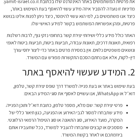
את פרטיות המשתמשים באתר האינטרנט שלו בכתובת yamit-israel.co.il.
מדיניות זו נועדה להסביר איזה מידע עשוי להיאסף בעת השימוש באתר,
כיצד אנו משתמשים בו, למי הוא עשוי להימסר, כיצד ניתן לפנות אלינו בנושא
פרטיות, ומהן אפשרויות המשתמש בקשר למידע האישי שלו.
האתר כולל מידע כללי ושירותי יצירת קשר בתחומי נזקי גוף, לרבות רשלנות
רפואית, תאונות דרכים, תאונות עבודה, תביעות ביטוח, תביעות ביטוח לאומי
ונושאים משפטיים נלווים. אין במסירת פרטים באתר כדי ליצור יחסי עורך
דין–לקוח, אלא אם נחתם הסכם התקשרות מפורש עם המשרד.
2. המידע שעשוי להיאסף באתר
בעת שימוש באתר או בעת פנייה למשרד דרך טופס יצירת קשר, טלפון,
דוא״ל או WhatsApp, אנו עשויים לאסוף את סוגי המידע הבאים:
פרטי יצירת קשר: שם מלא, מספר טלפון, כתובת דוא״ל ותוכן הפנייה.
מידע שתבחרו למסור לגבי האירוע או הפגיעה, כגון תיאור כללי של
המקרה, מועד האירוע, סוג התאונה או סוג הטיפול הרפואי הרלוונטי.
מסמכים או קבצים שתבחרו להעביר למשרד, ככל שתעבירו אותם
ביוזמתכם או לאחר בקשת המשרד.