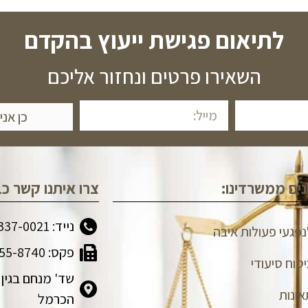
לתיאום פגישת ייעוץ בהקדם
השאירו פרטים ונחזור אליכם
כן אני
ים ממשרדינו:
צרו איתנו קשר כב
נייד: 077-337-0021
לנפגעי פעולות איבה
פקס: 077-555-8740
יטוח סיעודי
אונות
הכרמל