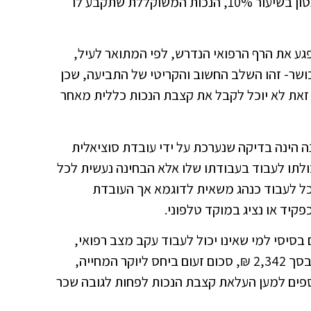
בשיעור 15%, ירידה בשמיעה בשיעור 10%, טנטון בשיעור 10%, הנכות המשוקללת שתקבע לו
גע את הרף הרפואי הנדרש, לפי המתואר לעיל,
ושר- זהו השלב החשוב והקריטי של התביעה, שכן
 זאת לא יוכל לקבל את קצבת הנכות כללית מאחר
 הינה בדיקה שנערכת על ידי עובדת סוציאלית
ולתו לעבוד בעבודתו שלו אלא הבחינה נעשית לכל
וכל לעבוד כנהג משאית לדוגמא אך העובדת
פקיד או נציג במוקד טלפוני.
סיסי למי שאינו יכול לעבוד עקב מצב רפואי,
העניין הוא שכיום גמלת נכות המקסימאלי הוא בסך 2,342 ₪, סכום זעום ביחס ליוקר המחייה,
נוספים למען העלאת קצבת הנכות לפחות לגובה שכר