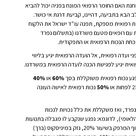
חנת האם החומר הרפואי המונח בפניה יכול להביא
 הבא בתביעה, דהיינו, קביעת דרגת אי כושר.
ות רפואית מספקת, תפנה עו"ד ישראל את הלקוח
ת עם רופאים מטעם משרדנו (בתשלום נפרד
הוכחת הנכות הרפואית או התפקודית.
 ועדה רפואית, אל הועדה הרפואית יגיע בליווי
אית יגיע לפגישת הכנה לועדה הרפואית במשרדנו.
פגע נכות רפואית משוקללת בסך
60%
או
40%
50%
נכות רפואית לאישה העונה
נפרד, ואז משקללת את כלל נכויות לנכות
ת חוק הביטוח הלאומי), לדוגמא: נפגע שנקבע לו מגבלה בתנועות
עמוד שדרה תחתון בשיעור 20%, מגבלה בכיפוף המרפק בשיעור 20%, נזק במיניסקוס (ברך)