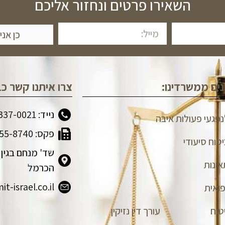
השאירו פרטים ונחזור אליכם
כן אני
ים ממשרדינו:
צרו איתנו קשר כב
נייד: 077-337-0021
לנפגעי פעולות איבה
פקס: 077-555-8740
יטוח סיעודי
אונות
הכרמל
-israel.co.il
ואית
טוח
עורך דין נזיקין