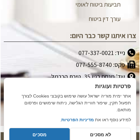
תביעות ביטוח לאומי
עורך דין ביטוח
צרו איתנו קשר כבר היום:
נייד: 077-337-0021
פקס: 077-555-8740
שד' מנחם בגין 35, טירת הכרמל
פרטיות ועוגיות
yamit@yamit-israel.co.il
אתר ימית מוריה ישראל עושה שימוש בקובצי Cookies לצורך
אנחנו גם נמצאים כאן:
תפעול תקין, שיפור חוויית הגלישה, ניתוח שימושים ופרסום
מותאם.
למידע נוסף ראו את
מדיניות הפרטיות
.
לא מסכים
מסכים
לשיחת וואטסאפ
לשיחת טלפון